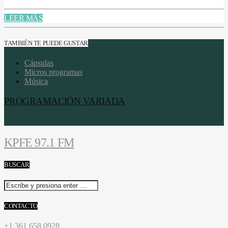
LEER MÁS
TAMBIÉN TE PUEDE GUSTAR
Cápsulas
Micros programas
Música
PROGRAMACIÓN VARIADA
KPFE 97.1 FM
BUSCAR
CONTACTO
+1 361 658 0928