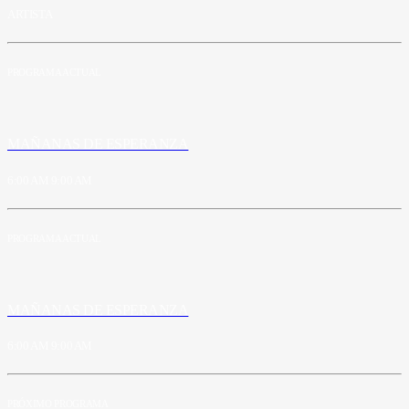
ARTISTA
PROGRAMA ACTUAL
MAÑANAS DE ESPERANZA
6:00 AM
9:00 AM
PROGRAMA ACTUAL
MAÑANAS DE ESPERANZA
6:00 AM
9:00 AM
PRÓXIMO PROGRAMA