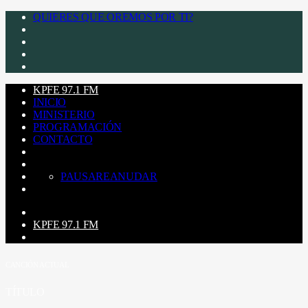
QUIERES QUE OREMOS POR TI?
KPFE 97.1 FM
INICIO
MINISTERIO
PROGRAMACIÓN
CONTACTO
PAUSA
REANUDAR
KPFE 97.1 FM
CANCIÓN ACTUAL
TÍTULO