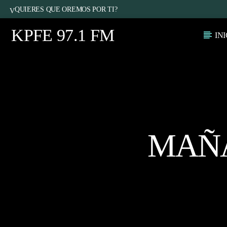
QUIERES QUE OREMOS POR TI?
KPFE 97.1 FM
IN
CANCIÓN ACTUAL
TÍTULO
ARTISTA
PROGRAMA ACTUAL
MAÑANAS DE ESPERAN
MAÑA
6:00 AM
10:00 AM