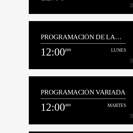
12:00
am
LUNES
PROGRAMACIÓN DE LA
[...]
TARDE
12:00
pm
LUNES
Ver Más
12:00
pm
LUNES
PROGRAMACIÓN VARIADA
[...]
12:00
am
MARTES
Ver Más
am
MARTES