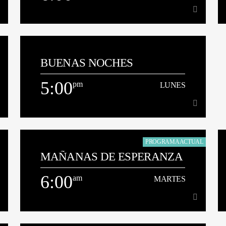
6:00
am
LUNES
BUENAS NOCHES
[...]
5:00
pm
LUNES
Ver Más
5:00
pm
LUNES
PROGRAMA ACTUAL
MAÑANAS DE ESPERANZA
[...]
6:00
am
MARTES
Ver Más
am
MARTES