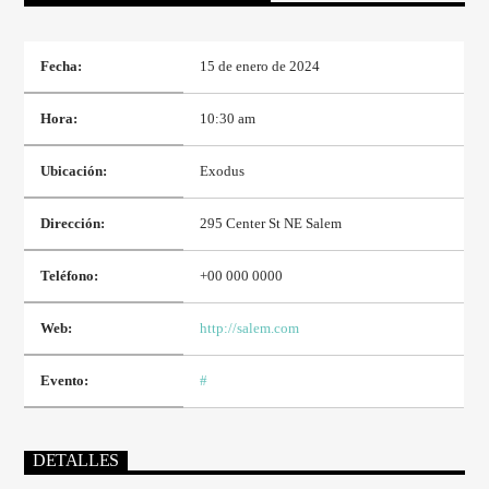
Fecha:
15 de enero de 2024
PROGRAMA ACTUAL
BUENAS NOCHES
Hora:
10:30 am
5:00 PM
11:00 PM
Ubicación:
Exodus
Dirección:
295 Center St NE Salem
Promise Radio
Teléfono:
+00 000 0000
Web:
http://salem.com
Evento:
#
DETALLES