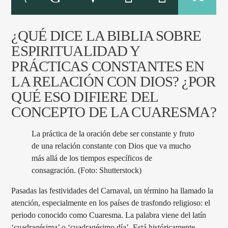
¿QUÉ DICE LA BIBLIA SOBRE
PROGRAMA ACTUAL
ESPIRITUALIDAD Y
BUENAS NOCHES
PRÁCTICAS CONSTANTES EN
5:00 PM
11:00 PM
LA RELACIÓN CON DIOS? ¿POR
QUÉ ESO DIFIERE DEL
CONCEPTO DE LA CUARESMA?
Promise Radio
La práctica de la oración debe ser constante y fruto
de una relación constante con Dios que va mucho
más allá de los tiempos específicos de
consagración. (Foto: Shutterstock)
Pasadas las festividades del Carnaval, un término ha llamado la
atención, especialmente en los países de trasfondo religioso: el
periodo conocido como Cuaresma. La palabra viene del latín
‘cuadragésima’ o ‘cuadragésimo día’. Está históricamente