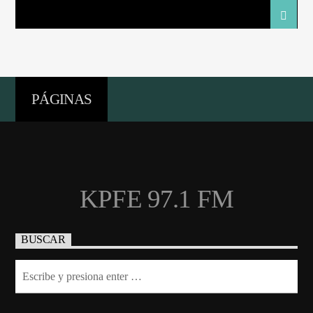
PÁGINAS
KPFE 97.1 FM
BUSCAR