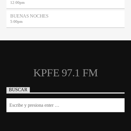
12:00
pm
BUENAS NOCHES
5:00
pm
KPFE 97.1 FM
BUSCAR