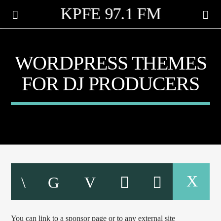
KPFE 97.1 FM
WORDPRESS THEMES
FOR DJ PRODUCERS
CANCIÓN ACTUAL
TÍTULO
ARTISTA
You can link to a sponsor page or to any external site