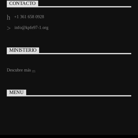
CONTACTO
+1 361 658 0928
info@kpfe97-1.org
MINISTERIO
Descubre más
MENU